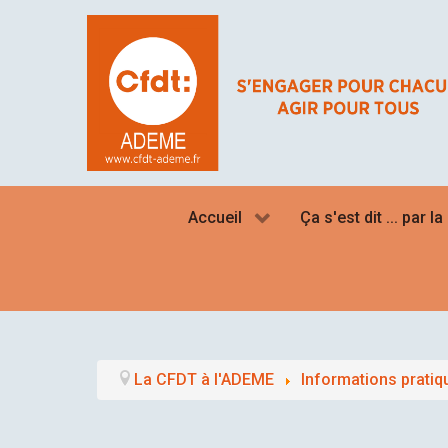
Accueil
Ça s'est dit ... par l
La CFDT à l'ADEME
Informations pratiq