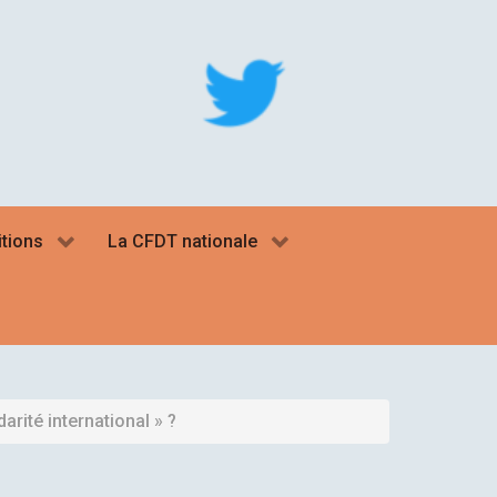
itions
La CFDT nationale
arité international » ?