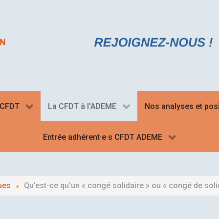
a CFDT
La CFDT à l'ADEME
Nos analyses et pos
Entrée adhérent·e·s CFDT ADEME
ues
Qu’est-ce qu’un « congé solidaire » ou « congé de solid