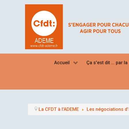
Accueil
Ça s'est dit ... par l
La CFDT à l'ADEME
Les négociations d