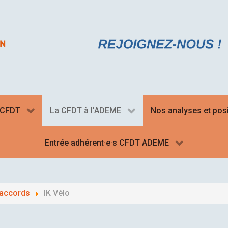
a CFDT
La CFDT à l'ADEME
Nos analyses et pos
Entrée adhérent·e·s CFDT ADEME
'accords
IK Vélo