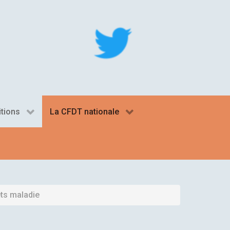
itions
La CFDT nationale
êts maladie