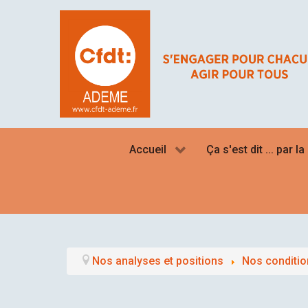
Accueil
Ça s'est dit ... par l
Nos analyses et positions
Nos condition