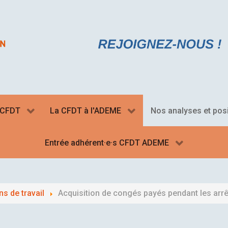
a CFDT
La CFDT à l'ADEME
Nos analyses et pos
Entrée adhérent·e·s CFDT ADEME
s de travail
Acquisition de congés payés pendant les arr