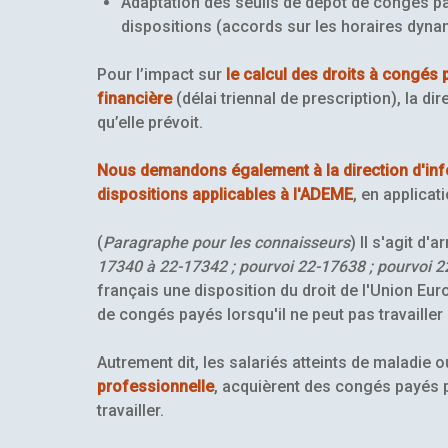
Adaptation des seuils de dépôt de congés pa
dispositions (accords sur les horaires dynami
Pour l’impact sur
le calcul des droits à congés 
financière
(délai triennal de prescription), la d
qu’elle prévoit.
Nous demandons également à la direction d'inf
dispositions applicables à l'ADEME
, en applicat
(
Paragraphe pour les connaisseurs
) Il s'agit d
17340 à 22-17342 ; pourvoi 22-17638 ; pourvoi 2
français une disposition du droit de l'Union Eur
de congés payés lorsqu'il ne peut pas travailler
Autrement dit, les salariés atteints de maladie 
professionnelle
, acquièrent des congés payés p
travailler.